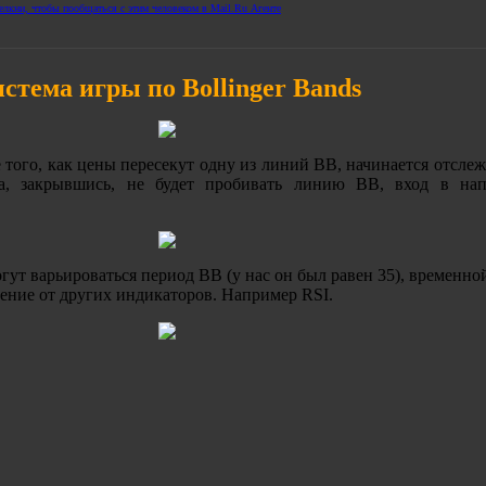
стема игры по Bollinger Bands
е того, как цены пересекут одну из линий BB, начинается отсле
ча, закрывшись, не будет пробивать линию BB, вход в нап
гут варьироваться период BB (у нас он был равен 35), временно
ждение от других индикаторов. Например RSI.