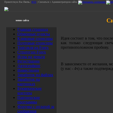
Приветствую Вас
Гость
|
RSS
| Связаться с Администратором сайта:
Си
меню сайта
Главная страница
Обменные пункты
Идея состоит в том, что посл
Кликовые спонсоры
как только следующая све
Почтовые спонсоры
противоположном пробиву.
Торговля на Forex
Стратегии Forex
Игры на деньги
Регистрации
В зависимости от желания, мо
Автосерфинг
(у нас - 4ч) а также подтвер
Инвестиции
Заработок на файлах
Заработок на
картинках
Букмекерские
конторы
Партнерские
программы
Форумы с оплатой за
сообщения