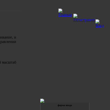
живание, и
равлении
й масштаб
форма входа