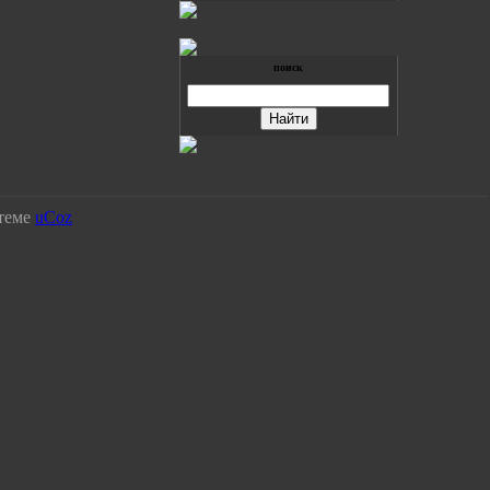
поиск
стеме
uCoz