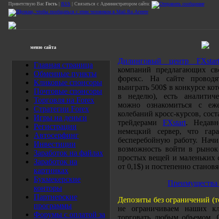
Приветствую Вас
Гость
|
RSS
| Связаться с Администратором сайта:
меню сайта
Дилинговый центр FXstar
Главная страница
компаний предлагающих св
Обменные пункты
форекс. На сайте проводя
Кликовые спонсоры
выиграть 500$ в конкурсе ко
Почтовые спонсоры
в неделю), есть аналитиче
Торговля на Forex
можно ознакомиться с еж
Стратегии Forex
колебаний кросс-курсов, со
Игры на деньги
трейдерами
FXstart
. Недавн
Регистрации
немецкий сервер, что гар
Автосерфинг
бесперебойную работу. На
Инвестиции
возможность войти в рынок 
Заработок на файлах
простых вещей и маленьких 
Заработок на
от 0,1$) и постепенно станов
картинках
Букмекерские
Преимущества 
конторы
Партнерские
Депозиты без ограничений (то
программы
не ограничиваем наших к
Форумы с оплатой за
торговать любым объемом. О