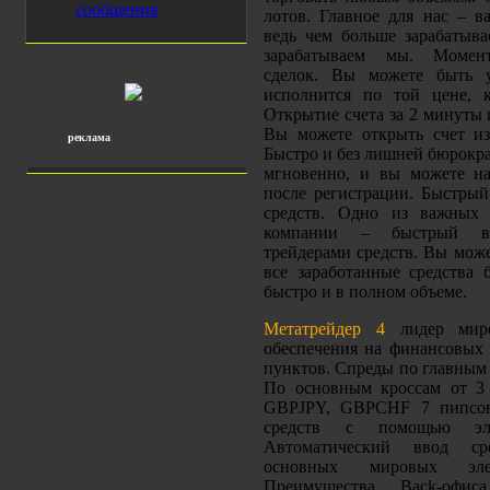
сообщения
лотов. Главное для нас – ва
ведь чем больше зарабатыва
зарабатываем мы. Момент
сделок. Вы можете быть у
исполнится по той цене, 
Открытие счета за 2 минуты 
Вы можете открыть счет и
реклама
Быстро и без лишней бюрокра
мгновенно, и вы можете нач
после регистрации. Быстрый
средств. Одно из важных
компании – быстрый вы
трейдерами средств. Вы може
все заработанные средства 
быстро и в полном объеме.
Метатрейдер 4
лидер миро
обеспечения на финансовых 
пунктов. Спреды по главным 
По основным кроссам от 3
GBPJPY, GBPCHF 7 пипсов
средств с помощью эле
Автоматический ввод с
основных мировых эле
Преимущества Back-офис